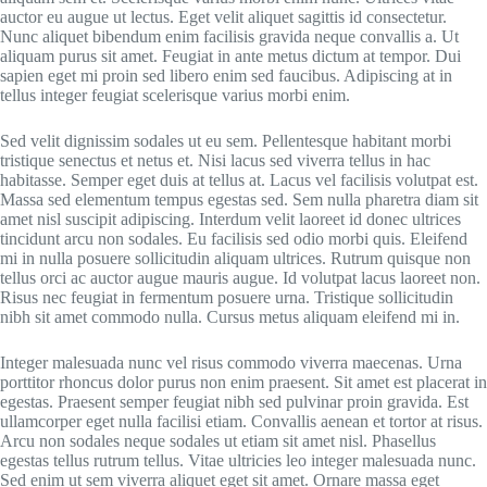
auctor eu augue ut lectus. Eget velit aliquet sagittis id consectetur.
Nunc aliquet bibendum enim facilisis gravida neque convallis a. Ut
aliquam purus sit amet. Feugiat in ante metus dictum at tempor. Dui
sapien eget mi proin sed libero enim sed faucibus. Adipiscing at in
tellus integer feugiat scelerisque varius morbi enim.
Sed velit dignissim sodales ut eu sem. Pellentesque habitant morbi
tristique senectus et netus et. Nisi lacus sed viverra tellus in hac
habitasse. Semper eget duis at tellus at. Lacus vel facilisis volutpat est.
Massa sed elementum tempus egestas sed. Sem nulla pharetra diam sit
amet nisl suscipit adipiscing. Interdum velit laoreet id donec ultrices
tincidunt arcu non sodales. Eu facilisis sed odio morbi quis. Eleifend
mi in nulla posuere sollicitudin aliquam ultrices. Rutrum quisque non
tellus orci ac auctor augue mauris augue. Id volutpat lacus laoreet non.
Risus nec feugiat in fermentum posuere urna. Tristique sollicitudin
nibh sit amet commodo nulla. Cursus metus aliquam eleifend mi in.
Integer malesuada nunc vel risus commodo viverra maecenas. Urna
porttitor rhoncus dolor purus non enim praesent. Sit amet est placerat in
egestas. Praesent semper feugiat nibh sed pulvinar proin gravida. Est
ullamcorper eget nulla facilisi etiam. Convallis aenean et tortor at risus.
Arcu non sodales neque sodales ut etiam sit amet nisl. Phasellus
egestas tellus rutrum tellus. Vitae ultricies leo integer malesuada nunc.
Sed enim ut sem viverra aliquet eget sit amet. Ornare massa eget