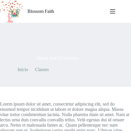
Saltar
al
Blossom Faith
contenido
By
Licita
On
mayo 7, 2021
Massa Sed Elementum
Inicio
Classes
Massa Sed Elementum
Lorem ipsum dolor sit amet, consectetur adipiscing elit, sed do
eiusmod tempor incididunt ut labore et dolore magna aliqua. Massa
vitae tortor condimentum lacinia. Nulla pharetra diam sit amet. Nam at
lectus urna duis convallis convallis tellus. Velit egestas dui id ornare
arcu. Netus et malesuada fames ac. Quam pellentesque nec nam
aliquam sem et. Scelerisque varius morbi enim nunc. Ultrices vitae